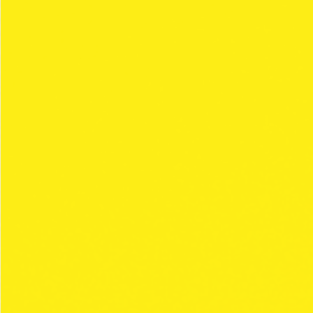
Política de privacidad
En cumplimiento de lo establecido en la normativa vigente de
protección de datos (Reglamento UE 2016/679 General de
Protección de Datos y Ley Orgánica de Protección de Datos de
carácter personal), CLIPPER 1959, S.L., con domicilio social en C/
Metalurgia, 38-42, 2ª planta, 08038 Barcelona (“
CLIPPER
”), le
informa de su política de privacidad en los siguientes términos:
RESPONSABLE
El responsable del tratamiento de los datos personales que Vd.
nos facilite será:
CLIPPER 1959, S.L.
C/ Metalurgia, 38 - 42
08038, Barcelona, Spain
CIF: B-61666913