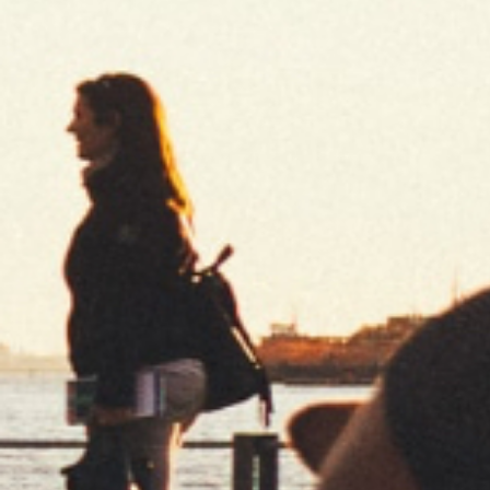
momento.
OBLIGATORIEDAD DE LOS CAMPOS
Será necesario que en los formularios de contacto de la Web, el
usuario cumplimente los campos marcados como “obligatorios”.
La no cumplimentación o cumplimentación parcial de los datos
personales requeridos podría suponer que CLIPPER no pueda
atender su solicitud y, en consecuencia, CLIPPER quedará
exonerado de toda responsabilidad.
El usuario deberá comunicar a CLIPPER sus datos personales
actuales, así como cualquier modificación de los mismos, a fin de
que la información contenida en los ficheros de CLIPPER esté, en
todo momento, actualizada y sin errores. El usuario responderá en
cualquier caso, de la veracidad de los datos facilitados,
reservándose CLIPPER el derecho de excluir de la Web y los
servicios solicitados a cualquier usuario que haya facilitado datos
falsos y/o incorrectos, sin perjuicio de las demás acciones que
legalmente procedan.
SEGURIDAD
CLIPPER tiene implantadas las medidas de seguridad de índole
jurídica, técnica y organizativas necesarias que garantizan la
seguridad de los datos de carácter personal del usuario y evitan su
alteración, pérdida, tratamiento y/o acceso no autorizado, habida
cuenda del estado de la tecnología, la naturaleza de los datos