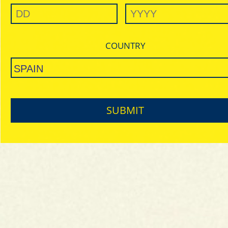
retirada de su consentimiento no afectará a la licitud del
tratamiento realizado antes de su retirada.
En el caso de la participación en concursos y promociones que
siempre será voluntaria, basamos el tratamiento en la ejecución de
COUNTRY
la propia promoción cuya participación exige el tratamiento de
datos personales mínimos para identificar a los participantes y en
su caso ganadores según se indica en las correspondientes bases.
DESTINATARIOS
Los datos personales facilitados, con carácter general, no serán
comunicados o cedidos a terceros, si bien podrán cederse al resto
SUBMIT
de empresas del Grupo para las mismas finalidades referidas
anteriormente si el destinatario de su consulta no es la empresa
titular de la marca a la que Vd. se refiera y siempre para atender y
responder su consulta correctamente.
CLIPPER puede estar obligado a proporcionar datos a terceros
(Administraciones Públicas principalmente) para el cumplimiento de
sus obligaciones legales, fiscales o administrativas. En todo caso
cualquier comunicación a terceros basada en una obligación legal
será la mínima exigible por Ley.
En el supuesto que se comuniquen o cedan datos personales a
otros terceros, CLIPPER recabará, con carácter previo, el
consentimiento del usuario de conformidad con los requisitos
previstos en la legislación vigente, que será revocable en cualquier