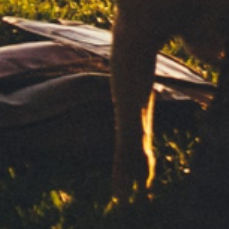
Suscríbete a nuestra newsletter
Enviar
Sus datos personales serán tratados por CLIPPER 1959, S.L.
para gestionar su solicitud de información. Basamos este
tratamiento en su consentimiento. No comunicaremos datos a
terceros. Para el ejercicio de sus derechos y más información
consulte nuestra
Política de privacidad
Contacto
Política de privacidad
Aviso legal