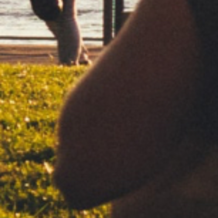
almacenados y los riesgos a que están expuestos, ya provengan
de la acción humana o del medio físico o natural, todo ello de
conformidad con lo previsto en la normativa vigente.
DERECHOS DEL INTERESADO
El usuario en cualquier momento podrá ejercer sus derechos de
acceso, rectificación, supresión, oposición, limitación y portabilidad
de los datos personales en el domicilio social de CLIPPER más
arriba indicado en los términos establecidos en la legislación
vigente. Así mismo, para mayor comodidad, y sin perjuicio de que
se deban cumplir con determinados requisitos formales
establecidos por la normativa vigente, CLIPPER le ofrece la
posibilidad de solicitar el ejercicio de los derechos antes referidos a
través del correo electrónico
lopd@flamagas.com
.
Le informamos igualmente que tiene derecho a presentar una
reclamación ante la Agencia Española de Protección de Datos
(
www.agpd.es
) si considera que no hemos satisfecho
correctamente sus derechos. No obstante, estamos comprometidos
con la privacidad y le invitamos a que para cualquier cuestión
relativa a sus datos personales se dirija a nosotros.