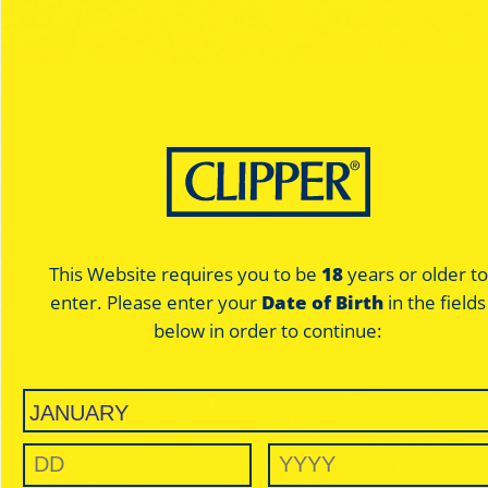
La colección
CLIPPER'S 4: TWENTY
ha venido a
revolucionar el mercado.
NUEVAS COLECCIONES CADA 3 MESES!
4 TWENTY
This Website requires you to be
18
years or older to
enter. Please enter your
Date of Birth
in the fields
TIPOS DE PAPEL
below in order to continue: