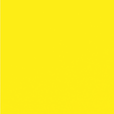
Clipper
, la marca de encendedores
recargables más vendida en el mundo, da un
paso adelante con el lanzamiento de una
nueva gama de papel de liar.
Dos formatos diferentes de Librillos (
Premium
y
Simple
), seleccionados principalmente para
fumadores recreativos y elaborados con
materiales de alta calidad.
Estas colecciones son modernas, jóvenes y
más agresivas en comparación con las
colecciones de la gama estándar.