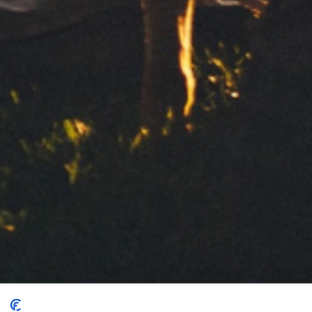
Sus datos personales serán tratados por CLIPPER 1959, S.L.
para gestionar su solicitud de información. Basamos este
tratamiento en su consentimiento. No comunicaremos datos a
terceros. Para el ejercicio de sus derechos y más información
consulte nuestra
Política de privacidad
Contacto
Política de privacidad
Aviso legal
Política de Cookies
Comparte:
Síguenos: