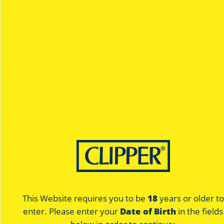
Animal Trees
Animal Trees
Pure - Premium
Pure - Premium
This Website requires you to be
18
years or older to
enter. Please enter your
Date of Birth
in the fields