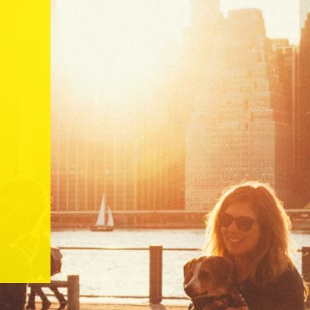
 su solicitud de
caremos sus datos a
consulte nuestra
te: