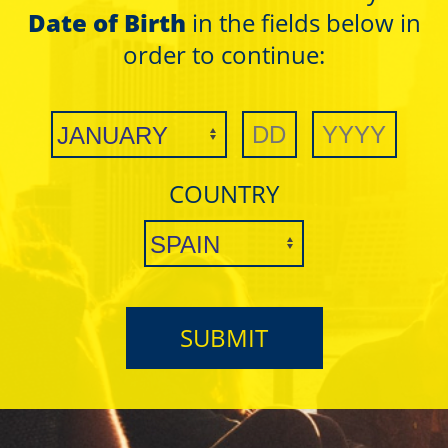
Date of Birth
in the fields below in
order to continue:
nales serán procesados por Clipper 1959, S.L. para tratar con
asamos este procesamiento en su consentimiento. No comuni
el ejercicio de sus derechos y para obtener más información, 
vacidad
COUNTRY
Enviar
SUBMIT
Compar