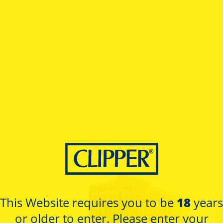
ma
Colecciones
Contacto
Si tienes cualquier consulta, no dudes en escribirnos!
This Website requires you to be
18
years
or older to enter. Please enter your