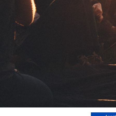
Enviar
Síguen
gestionar su solicitud de
No comunicaremos datos a
nsulte nuestra
Política de