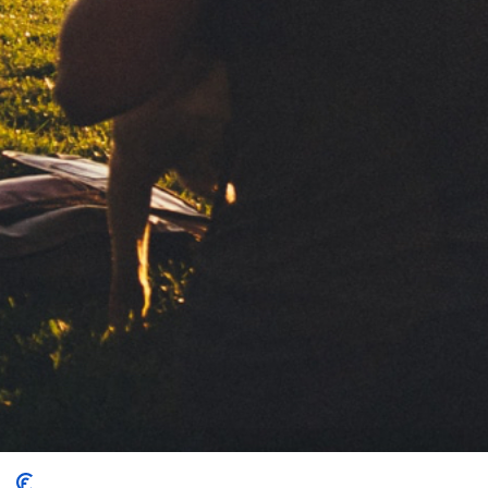
Sus datos personales serán tratados por CLIPPER 1959, S.L. para 
información. Basamos este tratamiento en su consentimiento. 
terceros. Para el ejercicio de sus derechos y más información co
privacidad
Contacta
Política de privacidad
Aviso legal
Política de Cookies