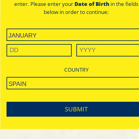
enter. Please enter your
Date of Birth
in the fields
below in order to continue:
Hand Weed
- COLECCIÓN -
COUNTRY
SUBMIT
Circus