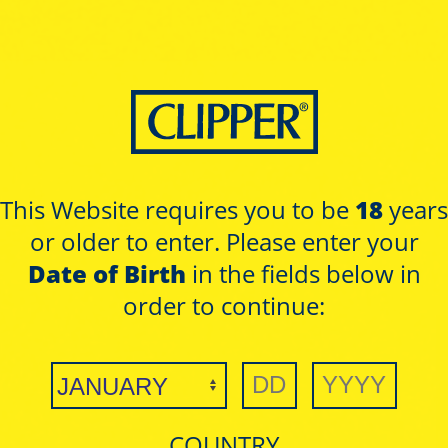
This Website requires you to be
18
years
or older to enter. Please enter your
Date of Birth
in the fields below in
order to continue:
Tree of life
Tree of life
Pure - Simple
Pure - Simple
COUNTRY