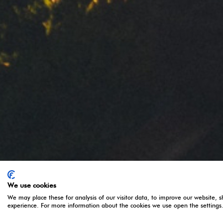
Sus datos personales serán tratados por CLIPPER 1959, S.L. para 
información. Basamos este tratamiento en su consentimiento. 
terceros. Para el ejercicio de sus derechos y más información co
privacidad
Contacta
Política de privacidad
Aviso legal
Política de Cookies
We use cookies
We may place these for analysis of our visitor data, to improve our website, 
experience. For more information about the cookies we use open the settings