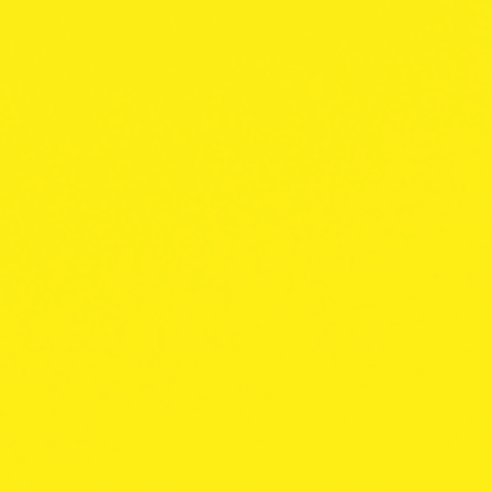
ma
Colecciones
TREE OF LIFE
4:Twenty Collection