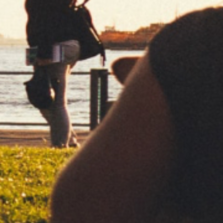
Para los que quieren
disfrutar de una
experiencia más
natural.
Papel ultra fino sin blanquear, de
combustión lenta. No contiene sustanc
añadidas ni blanqueantes de ningún ti
LIGHTERS