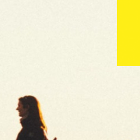
Para los que quieren
disfrutar de una
experiencia más
natural.
Papel ultra fino sin blanquear, de
combustión lenta. No contiene sustanc
añadidas ni blanqueantes de ningún ti
Tree of life
Pure - Premium
P