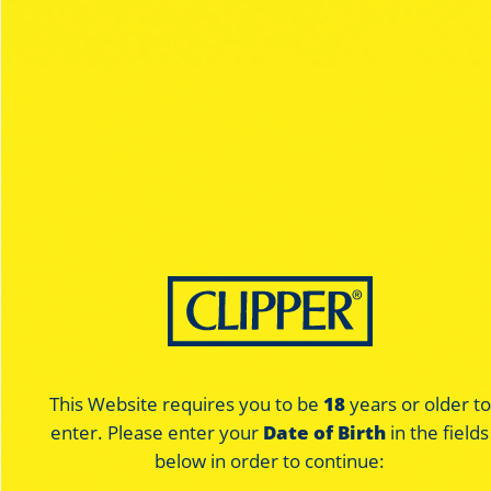
Psychedelic
Psychedelic
Mushrooms
Mushrooms
Regular - Premium
Regular - Premium
This Website requires you to be
18
years or older to
enter. Please enter your
Date of Birth
in the fields
ULTRA THIN
ULTRA
below in order to continue:
KING SIZE
KING