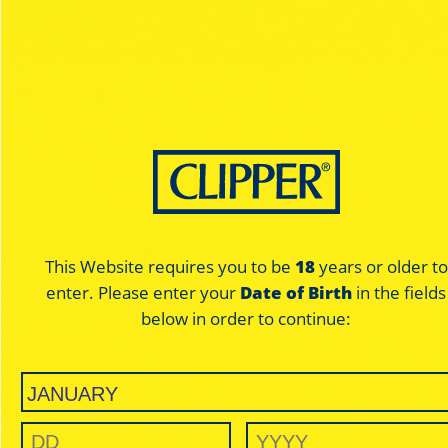
Music
Music
Blue - Regular
Blue - Regular
This Website requires you to be
18
years or older to
enter. Please enter your
Date of Birth
in the fields
THIN / ULTRA THIN
THIN / U
below in order to continue:
BLUE
BL
SLOW BURNING
SLOW B
Para os que desejam desfrutar ao
Para os que desejam
máximo com o mínimo de papel.
máximo com o mínim