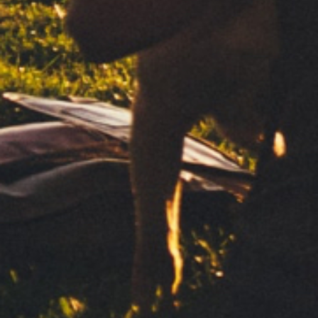
Enviar
Seus dados pessoais serão processados pelo Clipper 1959,
S.L. para lidar com o seu pedido de informação. Baseamos
este processamento no seu consentimento. Nós não iremos
comunicar seus dados a terceiros. Para exercer seus direitos e
obter mais informações, consulte nosso
Política de Privacidade
Entre em contato
Política de Privacidade
Nota legal
Política de Cookies