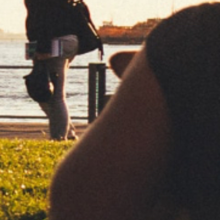
OUTROS ESTILOS DE PAPEL
RED
BLUE
SILVER
GREEN
PURE
BLACK
Assine a nossa newsletter