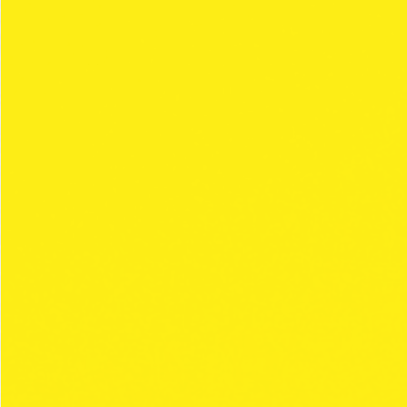
MICROPERFORATED
WHITE
FREE BURNING
Para quem procura experimentar um
cigarro fabricado industrialmente.
Papel micro perfurado, queima livre. A maior respirabilidade do ar
permite que o papel queime como um cigarro industrial.
Hight weight
Free Burning