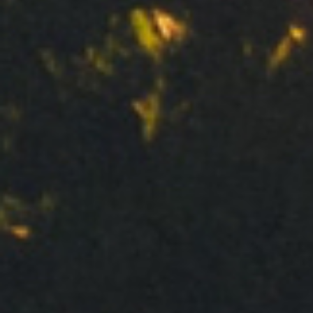
Assine a nossa newsletter
Enviar
Seus dados pessoais serão processados pelo Clipper 1959,
S.L. para lidar com o seu pedido de informação. Baseamos
este processamento no seu consentimento. Nós não iremos
comunicar seus dados a terceiros. Para exercer seus direitos e
obter mais informações, consulte nosso
Política de Privacidade