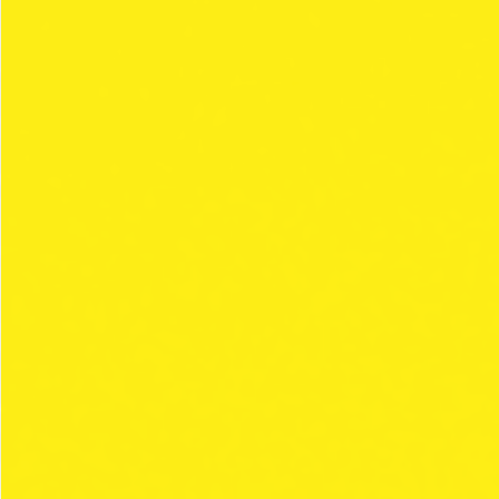
50 mortalhas / unidade
REGULAR SIZE
KING SIZE SLIM
COLEÇÕES
SILVER