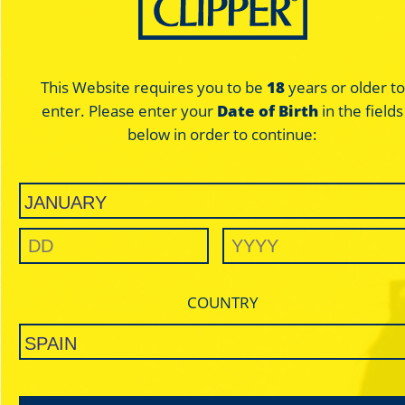
This Website requires you to be
18
years or older to
enter. Please enter your
Date of Birth
in the fields
Circus
Circus
below in order to continue:
Silver - Regular
Silver - Regular
ULTRA THIN
ULTRA
SILVER
SIL
COUNTRY
SLOW BURNING
SLOW B
Para los que no quieren dejar escapar
Para los que no qui
ni una bocanada de sabor.
ni una bocanada de