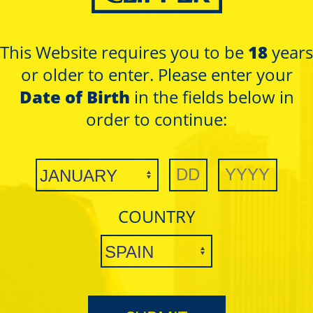
This Website requires you to be
18
years
or older to enter. Please enter your
Date of Birth
in the fields below in
order to continue:
als
Huichol Animals
Huichol
/4
Black - 1.1/4
Black 
COUNTRY
ULTRA THIN
ULTRA THIN
BLACK