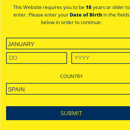
Blue - Regular
Blue - Regular
This Website requires you to be
18
years or older to
enter. Please enter your
Date of Birth
in the fields
below in order to continue:
COUNTRY
SUBMIT
Music
Music
Blue - Regular
Blue - Regular