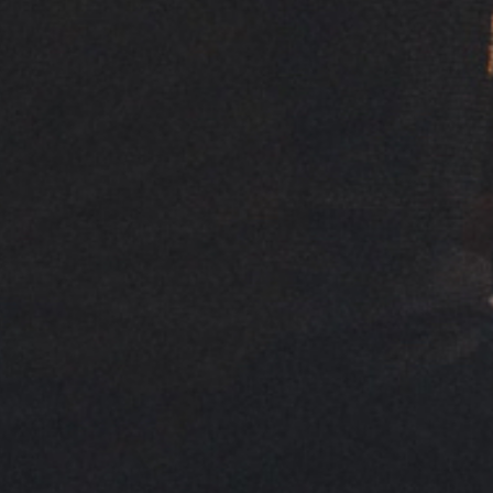
Compar
Enviar
gestionar su solicitud de
Síguen
No comunicaremos datos a
nsulte nuestra
Política de