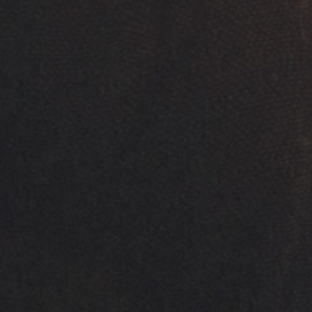
SILVER
GREEN
ULTRA THIN
CUT CORNER
SLOW BURNING
REGULAR BURNING
PRODUCTOS RELACIONADOS
ILTROS Y
ESSORIOS