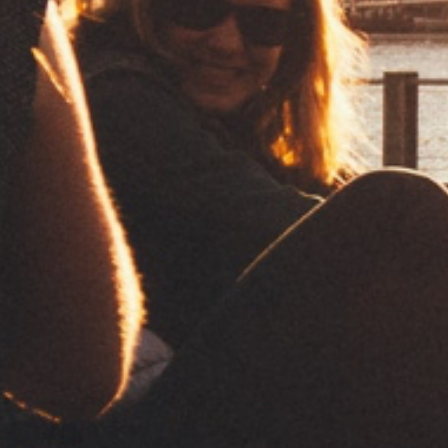
PURE
WHITE
UNBLEACHED
MICROPERFORATED
SLOW BURNING
FREE BURNING