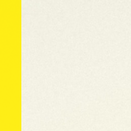
España
Suscríbete
R BURNING