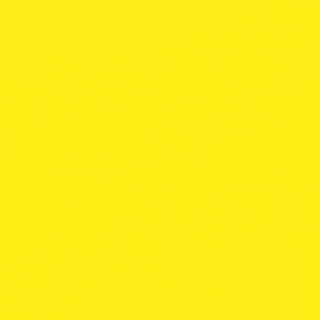
ma
Colecciones
RED
CLASSIC
REGULA
Medium weight
Regular Burning
50 papeles / unidad