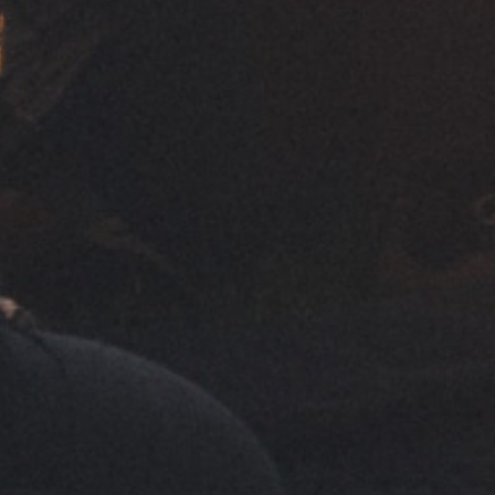
te:
os: