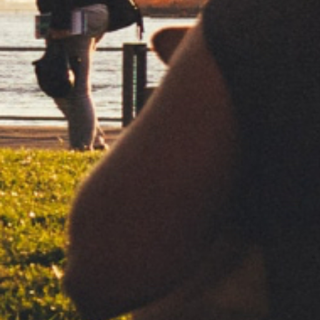
BLACK
BLUE
ULTRA THIN
THIN/ULTRATHIN
SLOW BURNING
SLOW BURNING
F
ACC