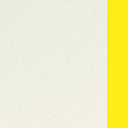
Por qué papel Clipper
Nuestra ga
Para los que quieren
disfrutar de una
experiencia más
dinámica.
Papel old school, de grosor standard y
combustión normal. Su composición hace
que el cigarrillo no se apague cuando no
estás fumando.