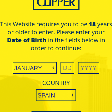
This Website requires you to be
18
years
REGULAR SIZE
or older to enter. Please enter your
Date of Birth
in the fields below in
order to continue:
COLECCIONES
RED
COUNTRY